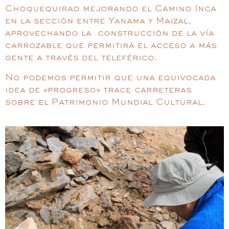
Choquequirao mejorando el Camino Inca
en la sección entre Yanama y Maizal,
aprovechando la construcción de la vía
carrozable que permitirá el acceso a más
gente a través del teleférico.
No podemos permitir que una equivocada
idea de «progreso» trace carreteras
sobre el Patrimonio Mundial Cultural.